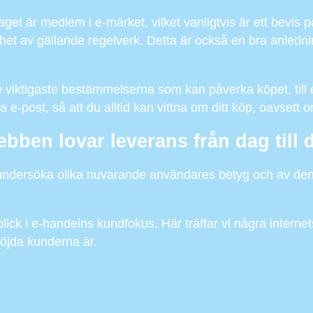
aget är medlem i e-märket, vilket vanligtvis är ett bevis på
et av gällande regelverk. Detta är också en bra anledning
 viktigaste bestämmelserna som kan påverka köpet, till 
ia e-post, så att du alltid kan vittna om ditt köp, oavsett 
ebben lovar leverans från dag till 
att undersöka olika nuvarande användares betyg och av de
ick i e-handelns kundfokus. Här träffar vi några internets
nöjda kunderna är.