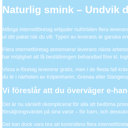
Naturlig smink – Undvik d
Många internetföretag erbjuder nuförtiden flera leveranss
ut ditt paket när du vill. Typen av leverans är ganska 
Flera internetföretag annonserar leverans nästa arbetsd
har möjlighet att få beställningen behandlad före kl. logi
Vissa e-företag levererar gratis, men i de flesta fall k
du är i närheten av Köpenhamn, Grenaa eller Slangerup – b
Vi föreslår att du överväger e-ha
Det är nu särskilt okomplicerat för alla att bedöma pri
försäljningsvärdet på sina varor – för barn, och dessutom
Det kan dock vara bra att kontrollera flera internetföreta