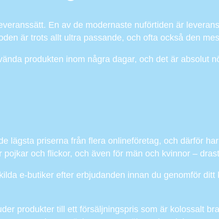
eranssätt. En av de modernaste nuförtiden är leverans till
den är trots allt ultra passande, och ofta också den mest
nda produkten inom några dagar, och det är absolut nöd
 de lägsta priserna från flera onlineföretag, och därför h
ojkar och flickor, och även för män och kvinnor – drastisk
skilda e-butiker efter erbjudanden innan du genomför ditt 
uder produkter till ett försäljningspris som är kolossalt 