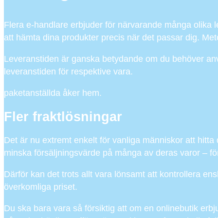
Flera e-handlare erbjuder för närvarande många olika lev
att hämta dina produkter precis när det passar dig. Meto
Leveranstiden är ganska betydande om du behöver anvä
leveranstiden för respektive vara.
paketanställda åker hem.
Fler fraktlösningar
Det är nu extremt enkelt för vanliga människor att hitta
minska försäljningsvärde på många av deras varor – för p
Därför kan det trots allt vara lönsamt att kontrollera en
överkomliga priset.
Du ska bara vara så försiktig att om en onlinebutik erbj