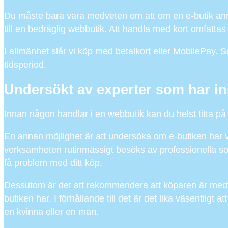
Du måste bara vara medveten om att om en e-butik annonsera
till en bedräglig webbutik. Att handla med kort omfatta
I allmänhet slår vi köp med betalkort eller MobilePay. So
tidsperiod.
Undersökt av experter som har ins
Innan någon handlar i en webbutik kan du helst titta på 
En annan möjlighet är att undersöka om e-butiken har ver
verksamheten rutinmässigt besöks av professionella som
få problem med ditt köp.
Dessutom är det att rekommendera att köparen är medvete
butiken har. I förhållande till det är det lika väsentligt at
en kvinna eller en man.