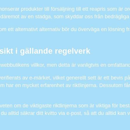
r produkter till försäljning till ett reapris som är oreali
s däremot av en stadga, som skyddar oss från bedrägliga 
m ett alternativt alternativ bör du överväga en lösning fr
ikt i gällande regelverk
webbutikens villkor, men detta är vanligtvis en omfattand
ifierats av e-märket, vilket generellt sett är ett bevis p
 har en mycket erfarenhet av riktlinjerna. Dessutom får
n om de viktigaste riktlinjerna som är viktiga för bestä
t du alltid säkrar ditt kvitto via e-post, så att du alltid ka