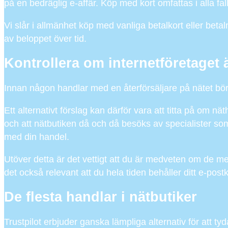
på en bedräglig e-affär. Köp med kort omfattas i alla fa
Vi slår i allmänhet köp med vanliga betalkort eller beta
av beloppet över tid.
Kontrollera om internetföretaget
Innan någon handlar med en återförsäljare på nätet bör d
Ett alternativt förslag kan därför vara att titta på om n
och att nätbutiken då och då besöks av specialister som
med din handel.
Utöver detta är det vettigt att du är medveten om de mes
det också relevant att du hela tiden behåller ditt e-post
De flesta handlar i nätbutiker
Trustpilot erbjuder ganska lämpliga alternativ för att t