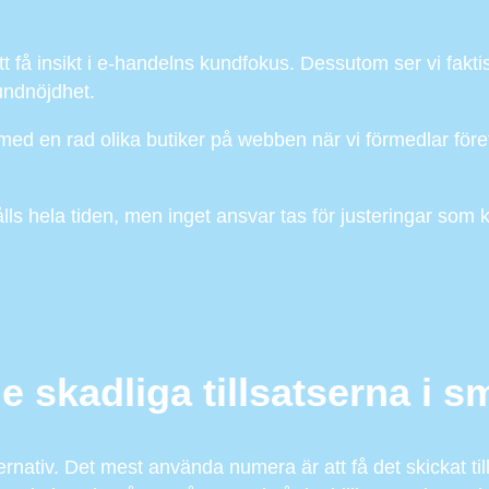
att få insikt i e-handelns kundfokus. Dessutom ser vi fakt
undnöjdhet.
med en rad olika butiker på webben när vi förmedlar för
ålls hela tiden, men inget ansvar tas för justeringar som
e skadliga tillsatserna i s
alternativ. Det mest använda numera är att få det skickat t