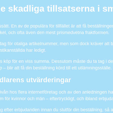
e skadliga tillsatserna i s
ätt. En av de populära för tillfället är att få beställning
enkel, och ofta även den mest prismedvetna fraktformen.
ag för otaliga artikelnummer, men som dock kräver att be
stikanställda har ledigt.
rävs köp för en viss summa. Dessutom måste du ta tag i de
lir att få din beställning körd till ett utlämningsställe.
ndlarens utvärderingar
snivån hos flera internetföretag och av den anledningen h
 för kvinnor och män – eftertryckligt, och ibland erbjuda 
g efter erbjudanden innan du slutför din beställning, så at