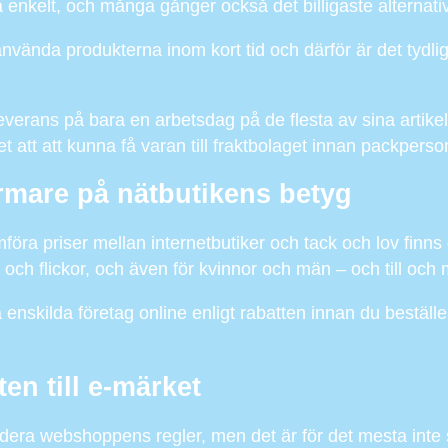
a enkelt, och många gånger också det billigaste alternative
vända produkterna inom kort tid och därför är det tydlig
everans på bara en arbetsdag på de flesta av sina artikel
t att att kunna få varan till fraktbolaget innan packperso
ärmare på nätbutikens betyg
jämföra priser mellan internetbutiker och tack och lov fin
r och flickor, och även för kvinnor och män – och till och
 enskilda företag online enligt rabatten innan du beställer
en till e-märket
udera webshoppens regler, men det är för det mesta inte sä