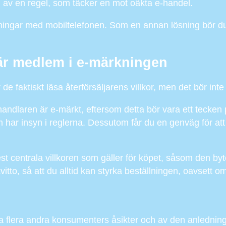
ll av en regel, som täcker en mot oäkta e-handel.
lningar med mobiltelefonen. Som en annan lösning bör du ö
 är medlem i e-märkningen
e faktiskt läsa återförsäljarens villkor, men det bör int
äthandlaren är e-märkt, eftersom detta bör vara ett tecken
 har insyn i reglerna. Dessutom får du en genväg för att
t centrala villkoren som gäller för köpet, såsom den bytes
kvitto, så att du alltid kan styrka beställningen, oavsett 
yda flera andra konsumenters åsikter och av den anledning