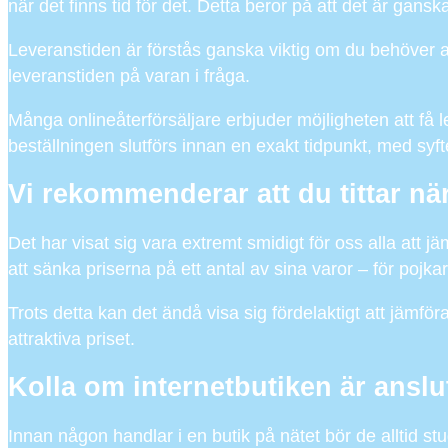
när det finns tid för det. Detta beror på att det är gansk
Leveranstiden är förstås ganska viktig om du behöver an
leveranstiden på varan i fråga.
Många onlineåterförsäljare erbjuder möjligheten att få l
beställningen slutförs innan en exakt tidpunkt, med syfte
Vi rekommenderar att du tittar n
Det har visat sig vara extremt smidigt för oss alla att 
att sänka priserna på ett antal av sina varor – för pojka
Trots detta kan det ändå visa sig fördelaktigt att jämföra
attraktiva priset.
Kolla om internetbutiken är anslut
Innan någon handlar i en butik på nätet bör de alltid st