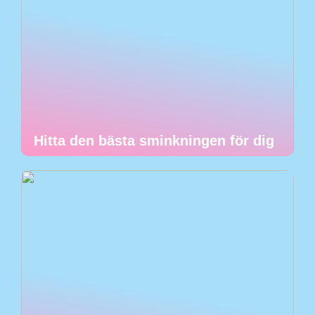
Hitta den bästa sminkningen för dig