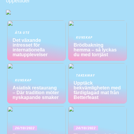
öppettider
ÄTA UTE
KUNSKAP
Det växande
intresset för
Brödbakning
internationella
hemma – så lyckas
matupplevelser
du med torrjäst
TAKEAWAY
KUNSKAP
Upptäck
Asiatisk restaurang
bekvämligheten med
– Där tradition möter
färdiglagad mat från
nyskapande smaker
Betterfeast
26/10/2022
24/10/2022