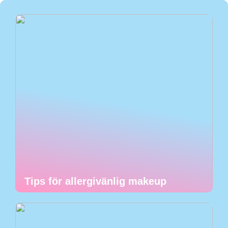
Tips för allergivänlig makeup