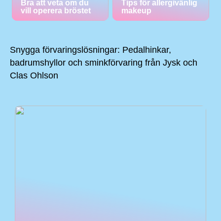
Bra att veta om du
Tips för allergivänlig
vill operera bröstet
makeup
Snygga förvaringslösningar: Pedalhinkar,
badrumshyllor och sminkförvaring från Jysk och
Clas Ohlson