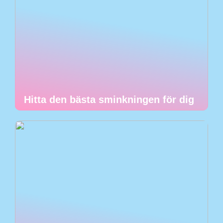
Hitta den bästa sminkningen för dig