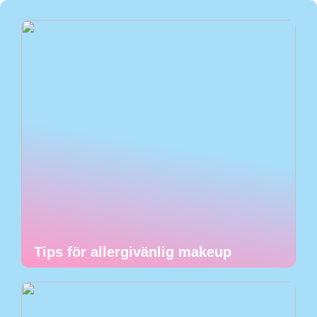
Tips för allergivänlig makeup