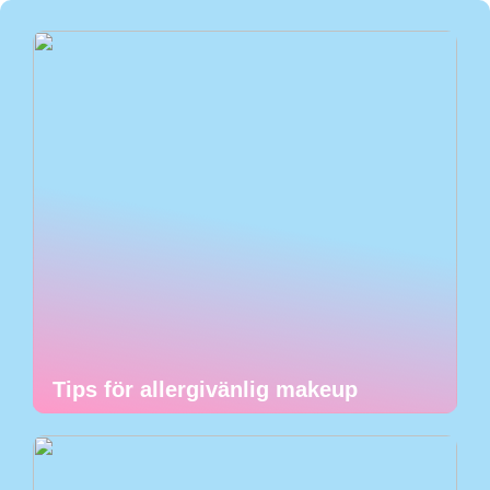
Tips för allergivänlig makeup