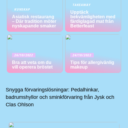
TAKEAWAY
KUNSKAP
Upptäck
Asiatisk restaurang
bekvämligheten med
– Där tradition möter
färdiglagad mat från
nyskapande smaker
Betterfeast
26/10/2022
24/10/2022
Bra att veta om du
Tips för allergivänlig
vill operera bröstet
makeup
Snygga förvaringslösningar: Pedalhinkar,
badrumshyllor och sminkförvaring från Jysk och
Clas Ohlson