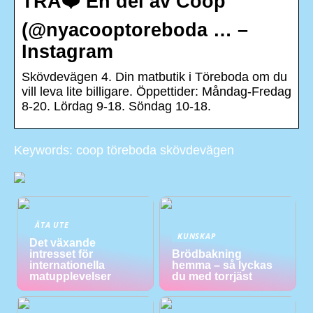
TRA❤️ En del av Coop
(@nyacooptoreboda … –
Instagram
Skövdevägen 4. Din matbutik i Töreboda om du
vill leva lite billigare. Öppettider: Måndag-Fredag
8-20. Lördag 9-18. Söndag 10-18.
Keywords: coop töreboda skövdevägen
ÄTA UTE
KUNSKAP
Det växande
intresset för
Brödbakning
internationella
hemma – så lyckas
matupplevelser
du med torrjäst