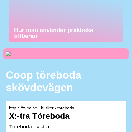
Hur man använder praktiska
tillbehör
Coop töreboda
skövdevägen
http s://x-tra.se › butiker › toreboda
X:-tra Töreboda
Töreboda | X:-tra