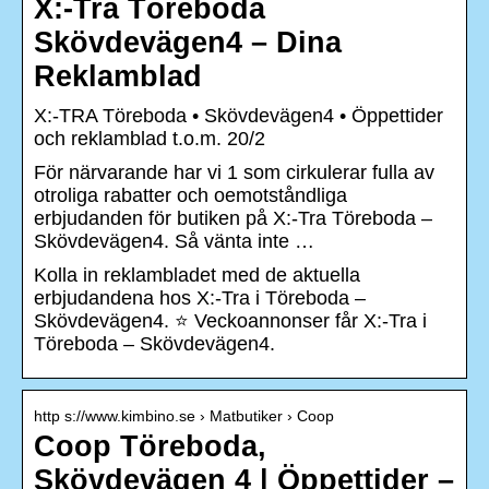
X:-Tra Töreboda
Skövdevägen4 – Dina
Reklamblad
X:-TRA Töreboda • Skövdevägen4 • Öppettider
och reklamblad t.o.m. 20/2
För närvarande har vi 1 som cirkulerar fulla av
otroliga rabatter och oemotståndliga
erbjudanden för butiken på X:-Tra Töreboda –
Skövdevägen4. Så vänta inte …
Kolla in reklambladet med de aktuella
erbjudandena hos X:-Tra i Töreboda –
Skövdevägen4. ⭐ Veckoannonser får X:-Tra i
Töreboda – Skövdevägen4.
http s://www.kimbino.se › Matbutiker › Coop
Coop Töreboda,
Skövdevägen 4 | Öppettider –