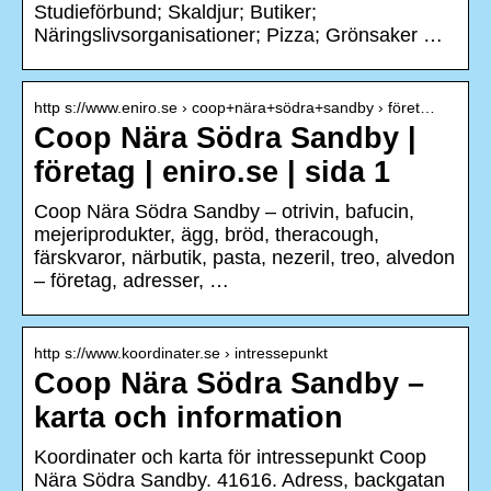
Studieförbund; Skaldjur; Butiker;
Näringslivsorganisationer; Pizza; Grönsaker …
http s://www.eniro.se › coop+nära+södra+sandby › föret…
Coop Nära Södra Sandby |
företag | eniro.se | sida 1
Coop Nära Södra Sandby – otrivin, bafucin,
mejeriprodukter, ägg, bröd, theracough,
färskvaror, närbutik, pasta, nezeril, treo, alvedon
– företag, adresser, …
http s://www.koordinater.se › intressepunkt
Coop Nära Södra Sandby –
karta och information
Koordinater och karta för intressepunkt Coop
Nära Södra Sandby. 41616. Adress, backgatan