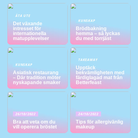
ÄTA UTE
KUNSKAP
Det växande
intresset för
Brödbakning
internationella
hemma – så lyckas
matupplevelser
du med torrjäst
TAKEAWAY
KUNSKAP
Upptäck
Asiatisk restaurang
bekvämligheten med
– Där tradition möter
färdiglagad mat från
nyskapande smaker
Betterfeast
26/10/2022
24/10/2022
Bra att veta om du
Tips för allergivänlig
vill operera bröstet
makeup