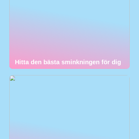
Hitta den bästa sminkningen för dig