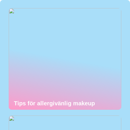
Tips för allergivänlig makeup